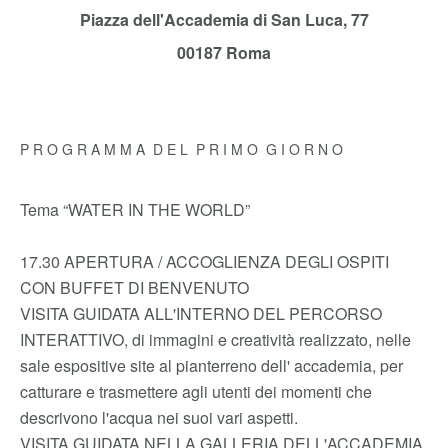
Piazza dell'Accademia di San Luca, 77
00187 Roma
P R O G R A M M A D E L P R I M O G I O R N O
Tema “WATER IN THE WORLD”
17.30 APERTURA / ACCOGLIENZA DEGLI OSPITI
CON BUFFET DI BENVENUTO
VISITA GUIDATA ALL'INTERNO DEL PERCORSO
INTERATTIVO, di immagini e creatività realizzato, nelle
sale espositive site al pianterreno dell' accademia, per
catturare e trasmettere agli utenti dei momenti che
descrivono l'acqua nei suoi vari aspetti.
VISITA GUIDATA NELLA GALLERIA DELL'ACCADEMIA