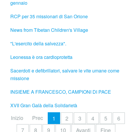
gennaio
RCP per 35 missionari di San Orione
News from Tibetan Children's Village
"L'esercito della salvezza".
Leonessa è ora cardioprotetta
Sacerdoti e defibrillatori, salvare le vite umane come
missione
INSIEME A FRANCESCO, CAMPIONI DI PACE
XVII Gran Galà della Solidarietà
Inizio
Prec
1
2
3
4
5
6
7
8
9
10
Avanti
Fine