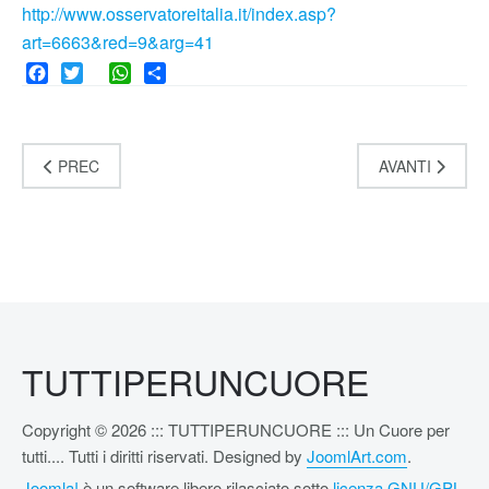
http://www.osservatoreitalia.it/index.asp?
art=6663&red=9&arg=41
Facebook
Twitter
WhatsApp
Share
PREC
AVANTI
TUTTIPERUNCUORE
Copyright © 2026 ::: TUTTIPERUNCUORE ::: Un Cuore per
tutti.... Tutti i diritti riservati. Designed by
JoomlArt.com
.
Joomla!
è un software libero rilasciato sotto
licenza GNU/GPL.