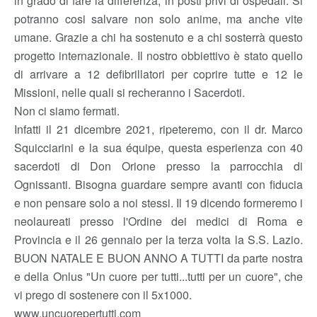
in grado di fare la differenza, in posti privi di ospedali. Si
potranno cosi salvare non solo anime, ma anche vite
umane. Grazie a chi ha sostenuto e a chi sosterrà questo
progetto internazionale. Il nostro obbiettivo è stato quello
di arrivare a 12 defibrillatori per coprire tutte e 12 le
Missioni, nelle quali si recheranno i Sacerdoti.
Non ci siamo fermati.
Infatti il 21 dicembre 2021, ripeteremo, con il dr. Marco
Squicciarini e la sua équipe, questa esperienza con 40
sacerdoti di Don Orione presso la parrocchia di
Ognissanti. Bisogna guardare sempre avanti con fiducia
e non pensare solo a noi stessi. Il 19 dicendo formeremo i
neolaureati presso l'Ordine dei medici di Roma e
Provincia e il 26 gennaio per la terza volta la S.S. Lazio.
BUON NATALE E BUON ANNO A TUTTI da parte nostra
e della Onlus "Un cuore per tutti...tutti per un cuore", che
vi prego di sostenere con il 5x1000.
www.uncuorepertutti.com