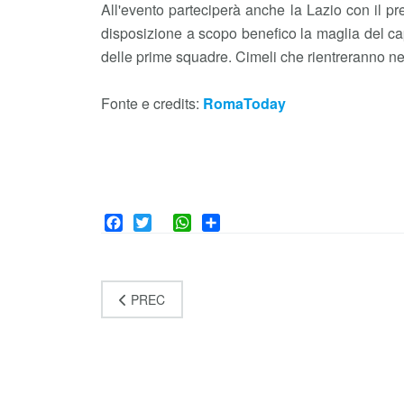
All'evento parteciperà anche la Lazio con il p
disposizione a scopo benefico la maglia del capi
delle prime squadre. Cimeli che rientreranno nel 
Fonte e credits:
RomaToday
Facebook
Twitter
WhatsApp
Share
PREC