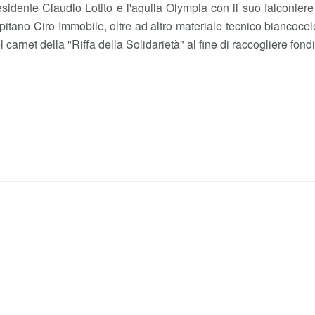
residente Claudio Lotito e l'aquila Olympia con il suo falconi
tano Ciro Immobile, oltre ad altro materiale tecnico biancocelest
carnet della "Riffa della Solidarietà" al fine di raccogliere fond