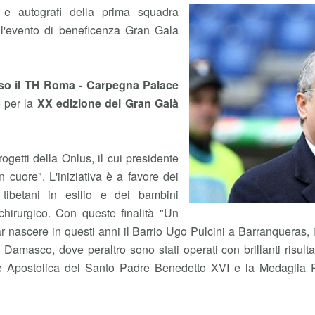
 e autografi della prima squadra
 l'evento di beneficenza Gran Gala
sso il TH Roma - Carpegna Palace
o per la
XX edizione del Gran Galà
ogetti della Onlus, il cui presidente
un cuore". L'iniziativa è a favore dei
 tibetani in esilio e dei bambini
chirurgico. Con queste finalità "Un
 far nascere in questi anni il Barrio Ugo Pulcini a Barranqueras, 
 Damasco, dove peraltro sono stati operati con brillanti risul
e Apostolica del Santo Padre Benedetto XVI e la Medaglia P