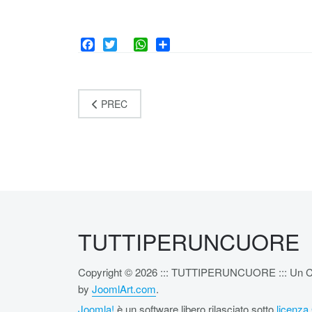
Facebook
Twitter
WhatsApp
Share
PREC
TUTTIPERUNCUORE
Copyright © 2026 ::: TUTTIPERUNCUORE ::: Un Cuore pe
by
JoomlArt.com
.
Joomla!
è un software libero rilasciato sotto
licenz