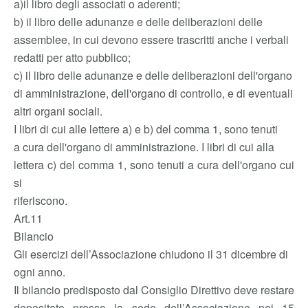
a)il libro degli associati o aderenti;
b) il libro delle adunanze e delle deliberazioni delle
assemblee, in cui devono essere trascritti anche i verbali
redatti per atto pubblico;
c) il libro delle adunanze e delle deliberazioni dell'organo
di amministrazione, dell'organo di controllo, e di eventuali
altri organi sociali.
I libri di cui alle lettere a) e b) del comma 1, sono tenuti
a cura dell'organo di amministrazione. I libri di cui alla
lettera c) del comma 1, sono tenuti a cura dell'organo cui
si
riferiscono.
Art.11
Bilancio
Gli esercizi dell’Associazione chiudono il 31 dicembre di
ogni anno.
Il bilancio predisposto dal Consiglio Direttivo deve restare
depositato presso la sede dell’Associazione nei 15