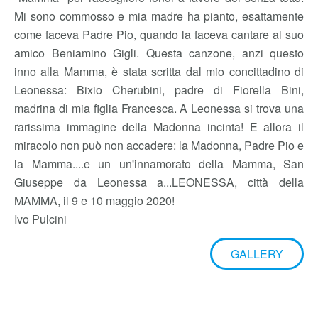
amico Andrea Bocelli, che ha cantato per strada
"Mamma" per raccogliere fondi a favore dei senza tetto.
Mi sono commosso e mia madre ha pianto, esattamente
come faceva Padre Pio, quando la faceva cantare al suo
amico Beniamino Gigli. Questa canzone, anzi questo
inno alla Mamma, è stata scritta dal mio concittadino di
Leonessa: Bixio Cherubini, padre di Fiorella Bini,
madrina di mia figlia Francesca. A Leonessa si trova una
rarissima immagine della Madonna incinta! E allora il
miracolo non può non accadere: la Madonna, Padre Pio e
la Mamma....e un un'innamorato della Mamma, San
Giuseppe da Leonessa a...LEONESSA, città della
MAMMA, il 9 e 10 maggio 2020!
Ivo Pulcini
GALLERY