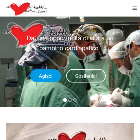
Ogni bambino del mondo ha diritto
alla salute e a una buona aspettativa
di vita.
Agisci
Sostienici