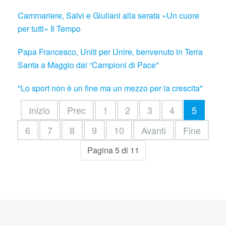
Cammariere, Salvi e Giuliani alla serata «Un cuore
per tutti» Il Tempo
Papa Francesco, Uniti per Unire, benvenuto in Terra
Santa a Maggio dai “Campioni di Pace"
"Lo sport non è un fine ma un mezzo per la crescita"
Inizio
Prec
1
2
3
4
5
6
7
8
9
10
Avanti
Fine
Pagina 5 di 11