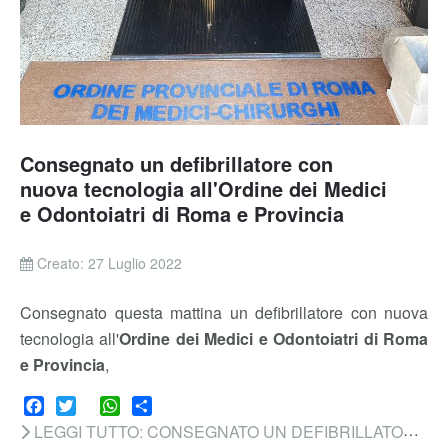
Consegnato un defibrillatore con
nuova tecnologia all'Ordine dei Medici
e Odontoiatri di Roma e Provincia
Creato: 27 Luglio 2022
Consegnato questa mattina un defibrillatore con nuova
tecnologia all'
Ordine dei Medici e Odontoiatri di Roma
e Provincia
,
Facebook
Twitter
WhatsApp
Share
LEGGI TUTTO: CONSEGNATO UN DEFIBRILLATORE CON NUOVA TECNOLOGIA ALL'ORDINE DEI MEDICI E ODONTOIATRI DI ROMA E...